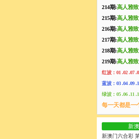
214期:
高人雅致
215期:
高人雅致
216期:
高人雅致
217期:
高人雅致
218期:
高人雅致
219期:
高人雅致
红波：01 .02 .07 .08 .1
蓝波：03 .04 .09 .10 .
绿波：05 .06 .11 .16 .
每一天都是一