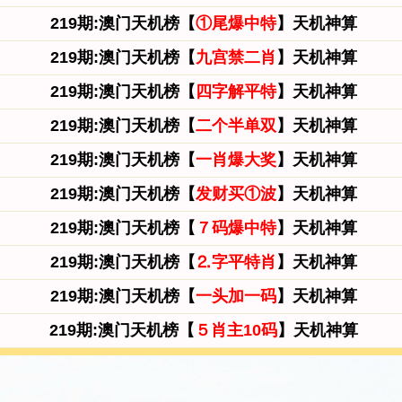
219期:澳门天机榜【
①尾爆中特
】天机神算
219期:澳门天机榜【
九宫禁二肖
】天机神算
219期:澳门天机榜【
四字解平特
】天机神算
219期:澳门天机榜【
二个半单双
】天机神算
219期:澳门天机榜【
一肖爆大奖
】天机神算
219期:澳门天机榜【
发财买①波
】天机神算
219期:澳门天机榜【
７码爆中特
】天机神算
219期:澳门天机榜【
⒉字平特肖
】天机神算
219期:澳门天机榜【
一头加一码
】天机神算
219期:澳门天机榜【
５肖主10码
】天机神算