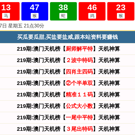
买瓜要瓜甜,买盐要盐咸,跟本站资料要赚钱
219期:澳门天机榜【
厨师解平特
】天机神算
219期:澳门天机榜【
２波中特码
】天机神算
219期:澳门天机榜【
四肖主四码
】天机神算
219期:澳门天机榜【
②个半单双
】天机神算
219期:澳门天机榜【
精准１１码
】天机神算
219期:澳门天机榜【
公式大小数
】天机神算
219期:澳门天机榜【
一尾中平特
】天机神算
219期:澳门天机榜【
３尾出特码
】天机神算