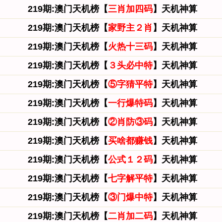
219期:澳门天机榜【
三肖加四码
】天机神算
219期:澳门天机榜【
家野主２肖
】天机神算
219期:澳门天机榜【
火热十三码
】天机神算
219期:澳门天机榜【
３头必中特
】天机神算
219期:澳门天机榜【
⑤字猜平特
】天机神算
219期:澳门天机榜【
一行爆特码
】天机神算
219期:澳门天机榜【
②肖防③码
】天机神算
219期:澳门天机榜【
买啥都赚钱
】天机神算
219期:澳门天机榜【
公式１２码
】天机神算
219期:澳门天机榜【
七字解平特
】天机神算
219期:澳门天机榜【
③门爆中特
】天机神算
219期:澳门天机榜【
二肖加二码
】天机神算