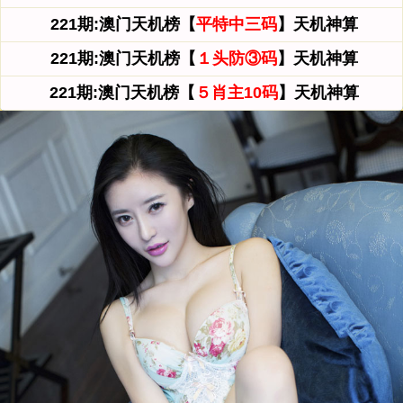
221期:澳门天机榜【
平特中三码
】天机神算
221期:澳门天机榜【
１头防③码
】天机神算
221期:澳门天机榜【
５肖主10码
】天机神算