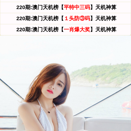
220期:澳门天机榜【
平特中三码
】天机神算
220期:澳门天机榜【
１头防③码
】天机神算
220期:澳门天机榜【
一肖爆大奖
】天机神算