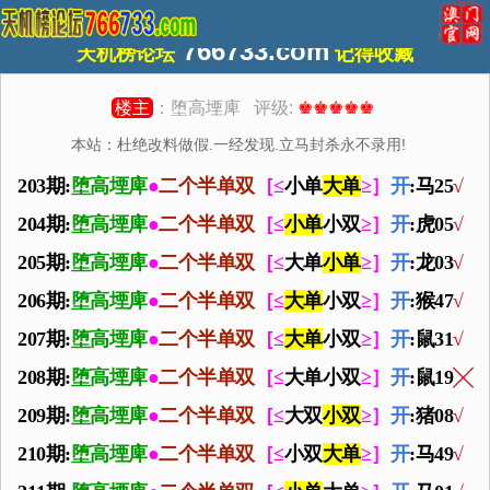
766733.com
天机榜论坛
记得收藏
楼主
：堕高堙庳 评级:
♚♚♚♚♚
本站：杜绝改料做假.一经发现.立马封杀永不录用!
203期:
堕高堙庳
●
二个半单双
［≤
小单
大单
≥］
开
:马25
√
204期:
堕高堙庳
●
二个半单双
［≤
小单
小双
≥］
开
:虎05
√
205期:
堕高堙庳
●
二个半单双
［≤
大单
小单
≥］
开
:龙03
√
206期:
堕高堙庳
●
二个半单双
［≤
大单
小双
≥］
开
:猴47
√
207期:
堕高堙庳
●
二个半单双
［≤
大单
小双
≥］
开
:鼠31
√
208期:
堕高堙庳
●
二个半单双
［≤
大单小双
≥］
开
:鼠19
╳
209期:
堕高堙庳
●
二个半单双
［≤
大双
小双
≥］
开
:猪08
√
210期:
堕高堙庳
●
二个半单双
［≤
小双
大单
≥］
开
:马49
√