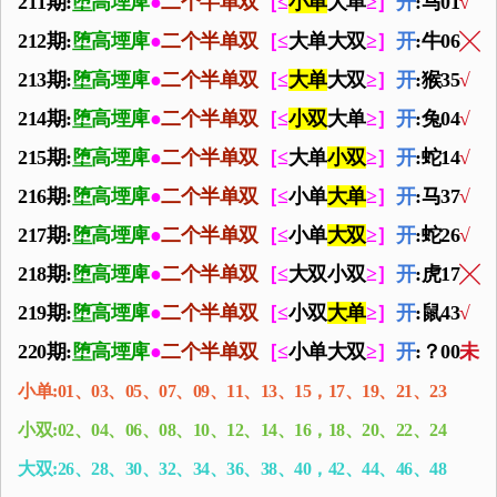
211期:
堕高堙庳
●
二个半单双
［≤
小单
大单
≥］
开
:马01
√
212期:
堕高堙庳
●
二个半单双
［≤
大单大双
≥］
开
:牛06
╳
213期:
堕高堙庳
●
二个半单双
［≤
大单
大双
≥］
开
:猴35
√
214期:
堕高堙庳
●
二个半单双
［≤
小双
大单
≥］
开
:兔04
√
215期:
堕高堙庳
●
二个半单双
［≤
大单
小双
≥］
开
:蛇14
√
216期:
堕高堙庳
●
二个半单双
［≤
小单
大单
≥］
开
:马37
√
217期:
堕高堙庳
●
二个半单双
［≤
小单
大双
≥］
开
:蛇26
√
218期:
堕高堙庳
●
二个半单双
［≤
大双小双
≥］
开
:虎17
╳
219期:
堕高堙庳
●
二个半单双
［≤
小双
大单
≥］
开
:鼠43
√
220期:
堕高堙庳
●
二个半单双
［≤
小单大双
≥］
开
:？00
未
小单:01、03、05、07、09、11、13、15，17、19、21、23
小双:02、04、06、08、10、12、14、16，18、20、22、24
大双:26、28、30、32、34、36、38、40，42、44、46、48