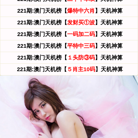
221期:澳门天机榜【
爆特中六肖
】天机神算
221期:澳门天机榜【
发财买①波
】天机神算
221期:澳门天机榜【
一码加二码
】天机神算
221期:澳门天机榜【
平特中三码
】天机神算
221期:澳门天机榜【
１头防③码
】天机神算
221期:澳门天机榜【
５肖主10码
】天机神算