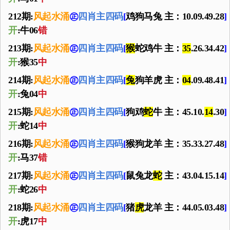
212期:
风起水涌
㊣
四肖主四码
[
鸡狗马兔 主：10.09.49.28
]
开
:牛06
错
213期:
风起水涌
㊣
四肖主四码
[
猴
蛇鸡牛 主：
35
.26.34.42
]
开
:猴35
中
214期:
风起水涌
㊣
四肖主四码
[
兔
狗羊虎 主：
04
.09.48.41
]
开
:兔04
中
215期:
风起水涌
㊣
四肖主四码
[
狗鸡
蛇
牛 主：45.10.
14
.30
]
开
:蛇14
中
216期:
风起水涌
㊣
四肖主四码
[
猴狗龙羊 主：35.33.27.48
]
开
:马37
错
217期:
风起水涌
㊣
四肖主四码
[
鼠兔龙
蛇
主：43.04.15.14
]
开
:蛇26
中
218期:
风起水涌
㊣
四肖主四码
[
猪
虎
龙羊 主：44.05.03.48
]
开
:虎17
中