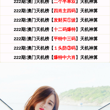
222期:澳门天机榜【
二个半单双
】天机神算
222期:澳门天机榜【
四肖主四码
】天机神算
222期:澳门天机榜【
发财买①波
】天机神算
222期:澳门天机榜【
十二码爆特
】天机神算
222期:澳门天机榜【
平特中三码
】天机神算
222期:澳门天机榜【
１头防③码
】天机神算
222期:澳门天机榜【
爆特中六肖
】天机神算