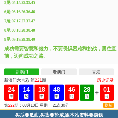
5尾:05.15.25.35.45
6尾:06.16.26.36.46
7尾:07.17.27.37.47
8尾:08.18.28.38.48
9尾:09.19.29.39.49
成功需要智慧和努力，不要畏惧困难和挑战，勇往直
前，迈向成功之路。
买瓜要瓜甜,买盐要盐咸,跟本站资料要赚钱