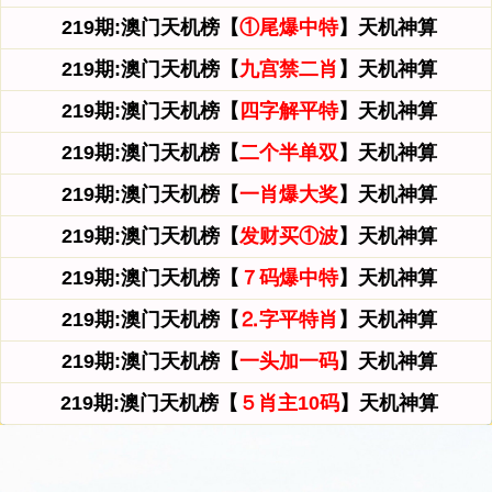
219期:澳门天机榜【
①尾爆中特
】天机神算
219期:澳门天机榜【
九宫禁二肖
】天机神算
219期:澳门天机榜【
四字解平特
】天机神算
219期:澳门天机榜【
二个半单双
】天机神算
219期:澳门天机榜【
一肖爆大奖
】天机神算
219期:澳门天机榜【
发财买①波
】天机神算
219期:澳门天机榜【
７码爆中特
】天机神算
219期:澳门天机榜【
⒉字平特肖
】天机神算
219期:澳门天机榜【
一头加一码
】天机神算
219期:澳门天机榜【
５肖主10码
】天机神算