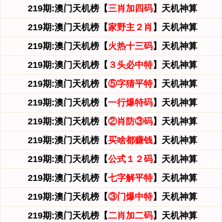
219期:澳门天机榜【
三肖加四码
】天机神算
219期:澳门天机榜【
家野主２肖
】天机神算
219期:澳门天机榜【
火热十三码
】天机神算
219期:澳门天机榜【
３头必中特
】天机神算
219期:澳门天机榜【
⑤字猜平特
】天机神算
219期:澳门天机榜【
一行爆特码
】天机神算
219期:澳门天机榜【
②肖防③码
】天机神算
219期:澳门天机榜【
买啥都赚钱
】天机神算
219期:澳门天机榜【
公式１２码
】天机神算
219期:澳门天机榜【
七字解平特
】天机神算
219期:澳门天机榜【
③门爆中特
】天机神算
219期:澳门天机榜【
二肖加二码
】天机神算