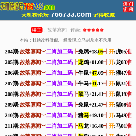
766733.com
天机榜论坛
记得收藏
楼主
：故落寡闻 评级:
♚♚♚♚♚
本站：杜绝改料做假.一经发现.立马封杀永不录用!
204期:
故落寡闻
︶
二肖加二码
┣
兔鸡+18.
05
┫
开
:虎05
准
205期:
故落寡闻
︶
二肖加二码
┣
龙
鸡+01.08
┫
开
:龙03
准
206期:
故落寡闻
︶
二肖加二码
┣
牛鼠+
47
.05
┫
开
:猴47
准
207期:
故落寡闻
︶
二肖加二码
┣
牛马+
31
.17
┫
开
:鼠31
准
208期:
故落寡闻
︶
二肖加二码
┣
鼠
马+21.41
┫
开
:鼠19
准
209期:
故落寡闻
︶
二肖加二码
┣
兔鼠+21.47
┫
开
:猪08
错
210期:
故落寡闻
︶
二肖加二码
┣
猪
马
+19.10
┫
开
:马49
准
211期:
故落寡闻
︶
二肖加二码
┣
马
龙+16.40
┫
开
:马01
准